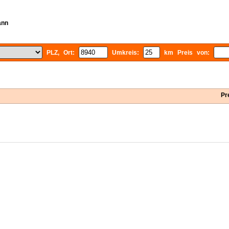
ann
PLZ, Ort:
Umkreis:
km Preis von:
Pr