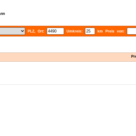
ann
PLZ, Ort:
Umkreis:
km Preis von:
Pr