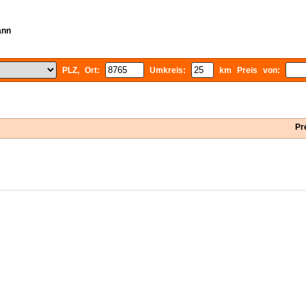
ann
PLZ, Ort:
Umkreis:
km Preis von:
Pr