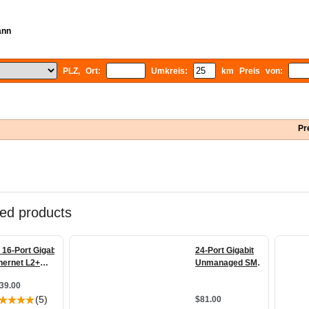
ann
PLZ, Ort:
Umkreis:
km Preis von:
Pr