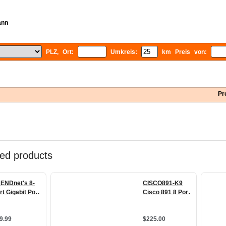
ann
PLZ, Ort:
Umkreis:
km Preis von:
Pr